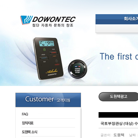
국토부장관상 (대상) 수
도원텍
글쓴이 :
날짜 :