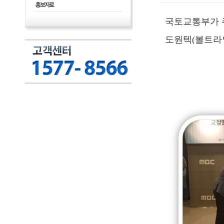
국토교통부가 
도원텍(볼트라